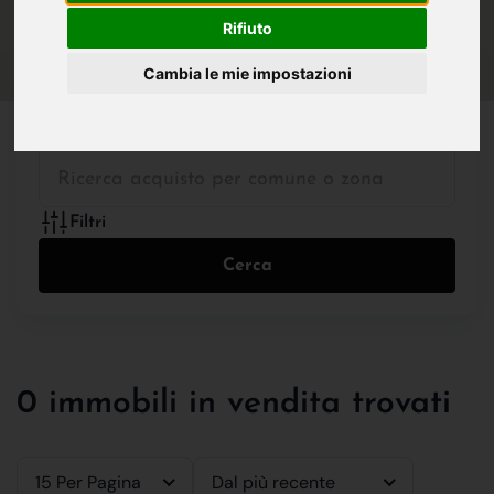
IN VENDITA
IN AFFITTO
Rifiuto
Cambia le mie impostazioni
Tutte le Tipologie
Filtri
Cerca
0 immobili in vendita trovati
15 Per Pagina
Dal più recente