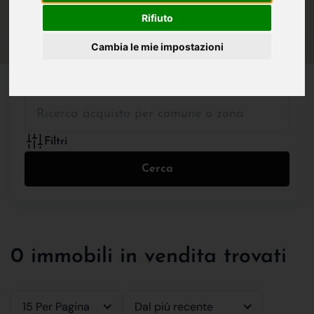
IN VENDITA
IN AFFITTO
Rifiuto
Cambia le mie impostazioni
Tutte le Tipologie
Filtri
Cerca
0 immobili in vendita trovati
15 Per Pagina
Dal più recente