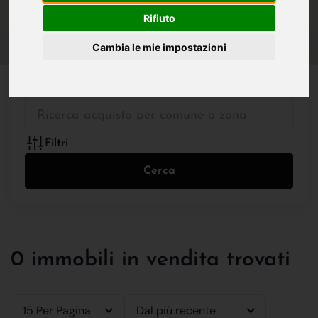
IN VENDITA
IN AFFITTO
Rifiuto
Cambia le mie impostazioni
Tutte le Tipologie
Filtri
Cerca
0 immobili in vendita trovati
15 Per Pagina
Dal più recente