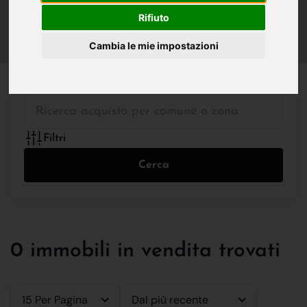
IN VENDITA
IN AFFITTO
Rifiuto
Cambia le mie impostazioni
Tutte le Tipologie
Filtri
Cerca
0 immobili in vendita trovati
15 Per Pagina
Dal più recente