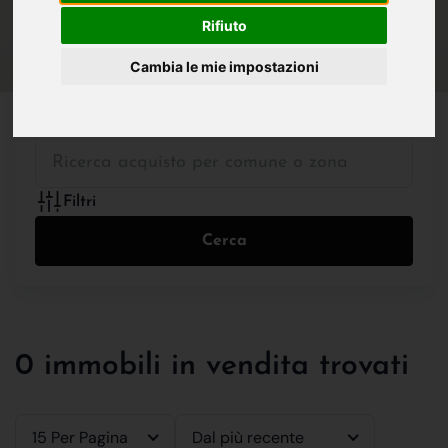
IN VENDITA
IN AFFITTO
Rifiuto
Cambia le mie impostazioni
Tutte le Tipologie
Filtri
Cerca
0 immobili in vendita trovati
15 Per Pagina
Dal più recente