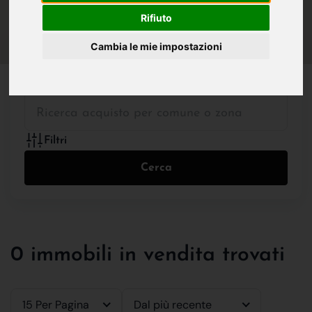
IN VENDITA
IN AFFITTO
Rifiuto
Cambia le mie impostazioni
Tutte le Tipologie
Filtri
Cerca
0 immobili in vendita trovati
15 Per Pagina
Dal più recente