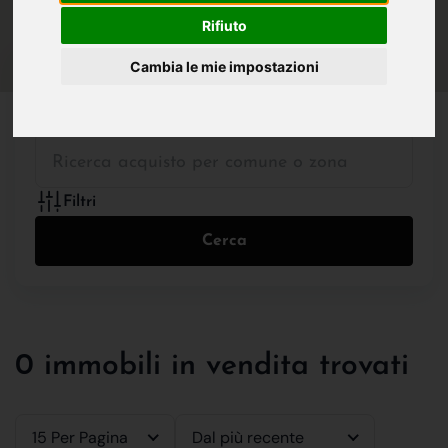
IN VENDITA
IN AFFITTO
Rifiuto
Cambia le mie impostazioni
Tutte le Tipologie
Filtri
Cerca
0 immobili in vendita trovati
15 Per Pagina
Dal più recente