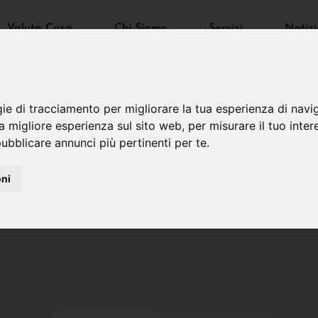
Valuta Casa
Chi Siamo
Servizi
Notizi
gie di tracciamento per migliorare la tua esperienza di navi
na migliore esperienza sul sito web
,
per misurare il tuo inter
ubblicare annunci più pertinenti per te
.
oni