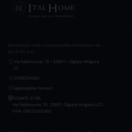
Specializzati nella compravendita immobiliare da
più di 40 anni.
Via Fabbricone, 75 • 23887 • Olgiate Molgora
LC
0399274065
olgiate@ital-home.it
OLGIATE 21 SRL
Via Fabbricone, 75, 23887, Olgiate Molgora (LC)
P.IVA: 04520200165