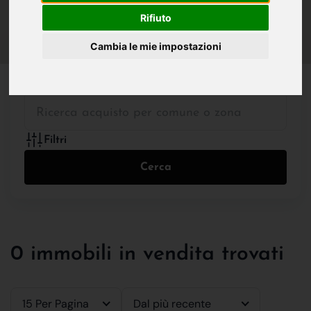
IN VENDITA
IN AFFITTO
Rifiuto
Cambia le mie impostazioni
Tutte le Tipologie
Filtri
Cerca
0 immobili in vendita trovati
15 Per Pagina
Dal più recente