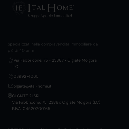
Specializzati nella compravendita immobiliare da
più di 40 anni.
Via Fabbricone, 75 • 23887 • Olgiate Molgora
LC
0399274065
olgiate@ital-home.it
OLGIATE 21 SRL
Via Fabbricone, 75, 23887, Olgiate Molgora (LC)
P.IVA: 04520200165