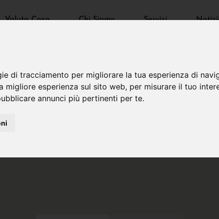
Valuta Casa
Chi Siamo
Servizi
Notizi
gie di tracciamento per migliorare la tua esperienza di navi
na migliore esperienza sul sito web
,
per misurare il tuo inter
ubblicare annunci più pertinenti per te
.
oni