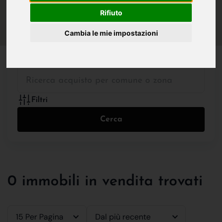
IN VENDITA
IN AFFITTO
Rifiuto
Cambia le mie impostazioni
Tutte le Tipologie
Filtri
Cerca
0 immobili in vendita trovati
15 Per Pagina
Dal più recente