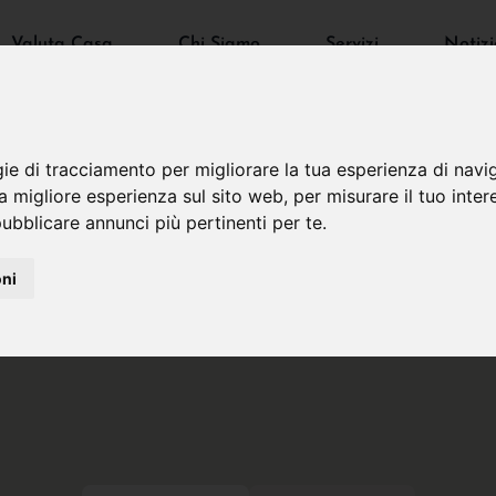
Valuta Casa
Chi Siamo
Servizi
Notizi
gie di tracciamento per migliorare la tua esperienza di navi
na migliore esperienza sul sito web
,
per misurare il tuo inter
ubblicare annunci più pertinenti per te
.
oni