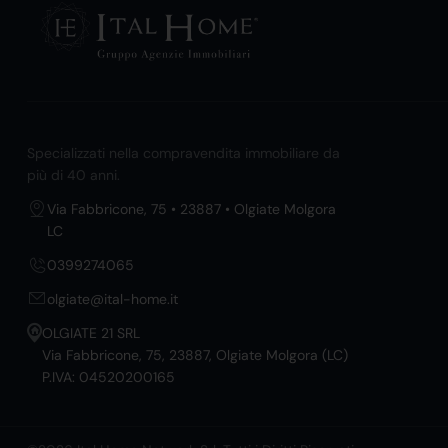
Specializzati nella compravendita immobiliare da
più di 40 anni.
Via Fabbricone, 75 • 23887 • Olgiate Molgora
LC
0399274065
olgiate@ital-home.it
OLGIATE 21 SRL
Via Fabbricone, 75, 23887, Olgiate Molgora (LC)
P.IVA: 04520200165