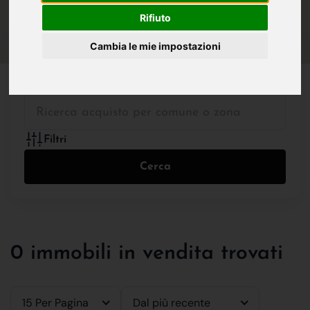
IN VENDITA
IN AFFITTO
Rifiuto
Cambia le mie impostazioni
Tutte le Tipologie
Filtri
Cerca
0 immobili in vendita trovati
15 Per Pagina
Dal più recente