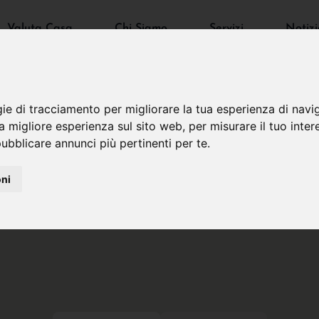
Valuta Casa
Chi Siamo
Servizi
Notizi
gie di tracciamento per migliorare la tua esperienza di navi
na migliore esperienza sul sito web
,
per misurare il tuo inter
ubblicare annunci più pertinenti per te
.
oni