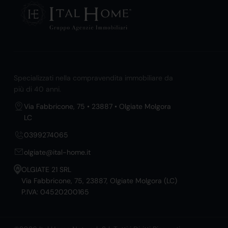
Specializzati nella compravendita immobiliare da
più di 40 anni.
Via Fabbricone, 75 • 23887 • Olgiate Molgora
LC
0399274065
olgiate@ital-home.it
OLGIATE 21 SRL
Via Fabbricone, 75, 23887, Olgiate Molgora (LC)
P.IVA: 04520200165