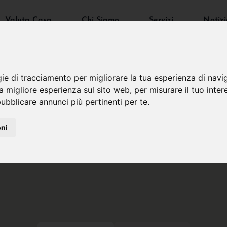
Valuta Casa
Chi Siamo
Servizi
Notizi
gie di tracciamento per migliorare la tua esperienza di navi
na migliore esperienza sul sito web
,
per misurare il tuo inter
ubblicare annunci più pertinenti per te
.
oni