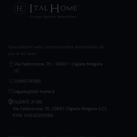
Specializzati nella compravendita immobiliare da
più di 40 anni.
Via Fabbricone, 75 • 23887 • Olgiate Molgora
LC
0399274065
olgiate@ital-home.it
OLGIATE 21 SRL
Via Fabbricone, 75, 23887, Olgiate Molgora (LC)
P.IVA: 04520200165