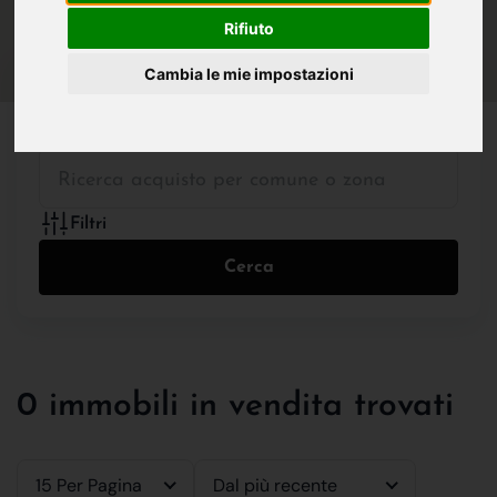
IN VENDITA
IN AFFITTO
Rifiuto
Cambia le mie impostazioni
Tutte le Tipologie
Filtri
Cerca
0 immobili in vendita trovati
15 Per Pagina
Dal più recente