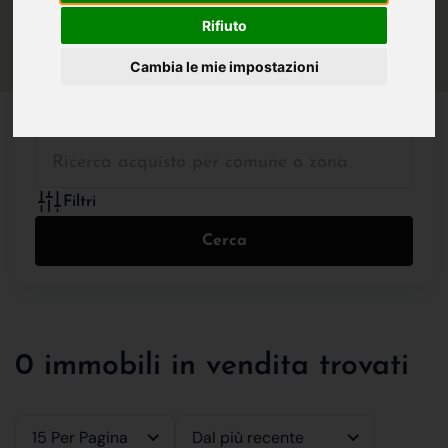
IN VENDITA
IN AFFITTO
Rifiuto
Cambia le mie impostazioni
Tutte le Tipologie
Filtri
Cerca
0 immobili in vendita trovati
15 Per Pagina
Dal più recente