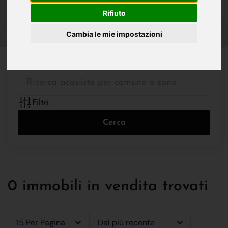
IN VENDITA
IN AFFITTO
Rifiuto
Cambia le mie impostazioni
Tutte le Tipologie
Filtri
Cerca
0 immobili in vendita trovati
15 Per Pagina
Dal più recente