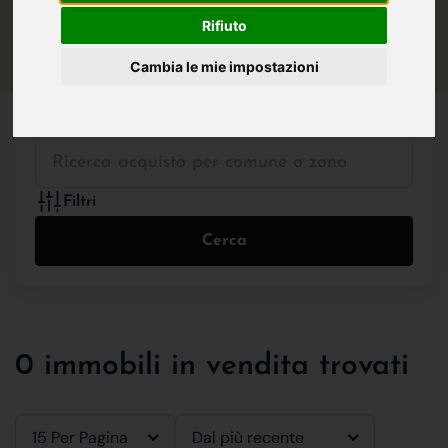
IN VENDITA
IN AFFITTO
Rifiuto
Cambia le mie impostazioni
Tutte le Tipologie
Filtri
Cerca
0 immobili in vendita trovati
15 Per Pagina
Dal più recente