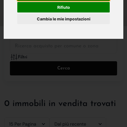
IN VENDITA
IN AFFITTO
Rifiuto
Cambia le mie impostazioni
Tutte le Tipologie
Filtri
Cerca
0 immobili in vendita trovati
15 Per Pagina
Dal più recente