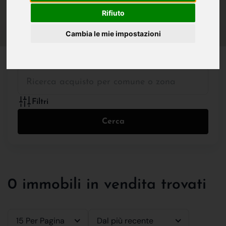
IN VENDITA
IN AFFITTO
Rifiuto
Cambia le mie impostazioni
Tutte le Tipologie
Filtri
Cerca
0 immobili in vendita trovati
15 Per Pagina
Dal più recente