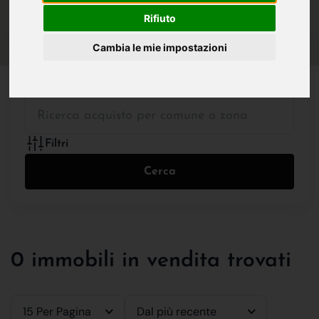
IN VENDITA
IN AFFITTO
Rifiuto
Cambia le mie impostazioni
Tutte le Tipologie
Filtri
Cerca
0 immobili in vendita trovati
15 Per Pagina
Dal più recente