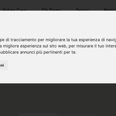
Valuta Casa
Chi Siamo
Servizi
Notizi
gie di tracciamento per migliorare la tua esperienza di navi
na migliore esperienza sul sito web
,
per misurare il tuo inter
ubblicare annunci più pertinenti per te
.
oni