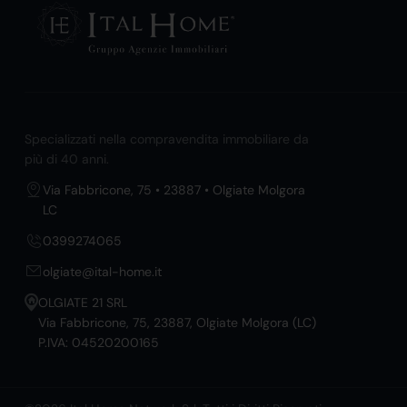
Specializzati nella compravendita immobiliare da
più di 40 anni.
Via Fabbricone, 75 • 23887 • Olgiate Molgora
LC
0399274065
olgiate@ital-home.it
OLGIATE 21 SRL
Via Fabbricone, 75, 23887, Olgiate Molgora (LC)
P.IVA: 04520200165