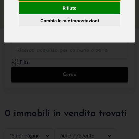
IN VENDITA
IN AFFITTO
Rifiuto
Cambia le mie impostazioni
Tutte le Tipologie
Filtri
Cerca
0 immobili in vendita trovati
15 Per Pagina
Dal più recente