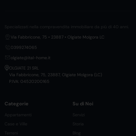
Specializzati nella compravendita immobiliare da più di 40 anni.
Via Fabbricone, 75 • 23887 • Olgiate Molgora LC
0399274065
olgiate@ital-home.it
OLGIATE 21 SRL
Via Fabbricone, 75, 23887, Olgiate Molgora (LC)
P.IVA: 04520200165
Categorie
Su di Noi
Appartamenti
Servizi
Case e Ville
Storia
Terreni
Blog