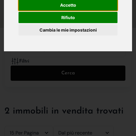
IN VENDITA
IN AFFITTO
Accetto
Rifiuto
Cambia le mie impostazioni
Tutte le Tipologie
Filtri
Cerca
2 immobili in vendita trovati
15 Per Pagina
Dal più recente