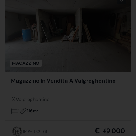
MAGAZZINO
Magazzino In Vendita A Valgreghentino
Valgreghentino
116m
2
1
€ 49.000
IMP-482461