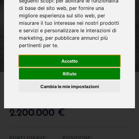
seguenti scopi:
per abilitare le funzionalità
di base del sito web
,
per fornire una
migliore esperienza sul sito web
,
per
misurare il tuo interesse nei nostri prodotti
e servizi e personalizzare le interazioni di
marketing
,
per pubblicare annunci più
pertinenti per te
.
Accetto
Rifiuto
IN VENDITA
Capannone In Vendita A
Cambia le mie impostazioni
Giussano
2.200.000 €
PUNTI CHIAVE:
POSIZIONE: