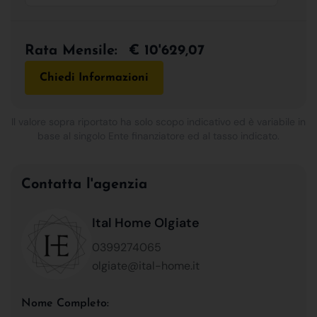
Rata Mensile:
€ 10'629,07
Chiedi Informazioni
Il valore sopra riportato ha solo scopo indicativo ed è variabile in
base al singolo Ente finanziatore ed al tasso indicato.
Contatta l'agenzia
Ital Home Olgiate
0399274065
olgiate@ital-home.it
Nome Completo: