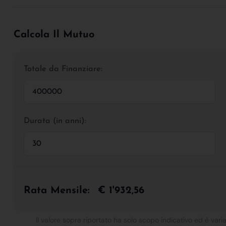
Calcola Il Mutuo
Totale da Finanziare:
Durata (in anni):
Rata Mensile:
€ 1'932,56
Il valore sopra riportato ha solo scopo indicativo ed è varia