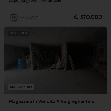
350m
8
2
Singolo
€ 570.000
IMP-360774
IN VENDITA
MAGAZZINO
Magazzino In Vendita A Valgreghentino