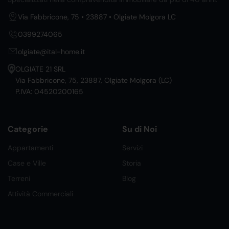
Via Fabbricone, 75 • 23887 • Olgiate Molgora LC
0399274065
olgiate@ital-home.it
OLGIATE 21 SRL
Via Fabbricone, 75, 23887, Olgiate Molgora (LC)
P.IVA: 04520200165
Categorie
Su di Noi
Appartamenti
Servizi
Case e Ville
Storia
Terreni
Blog
Attività Commerciali