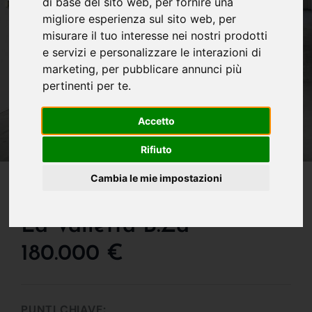
di base del sito web
,
per fornire una
migliore esperienza sul sito web
,
per
misurare il tuo interesse nei nostri prodotti
e servizi e personalizzare le interazioni di
marketing
,
per pubblicare annunci più
pertinenti per te
.
Accetto
Rifiuto
IN VENDITA
Cambia le mie impostazioni
Magazzino In Vendita A
La Valletta B.za
180.000 €
PUNTI CHIAVE: