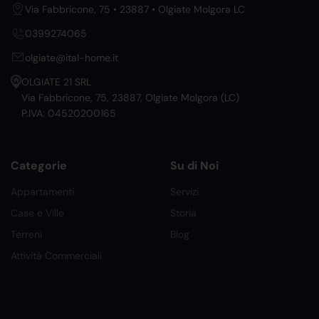
Via Fabbricone, 75 • 23887 • Olgiate Molgora LC
0399274065
olgiate@ital-home.it
OLGIATE 21 SRL
Via Fabbricone, 75, 23887, Olgiate Molgora (LC)
P.IVA: 04520200165
Categorie
Su di Noi
Appartamenti
Servizi
Case e Ville
Storia
Terreni
Blog
Attività Commerciali