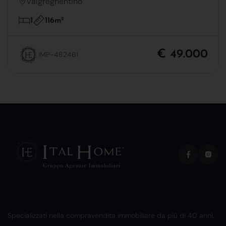
Valgreghentino
116m
2
1
€ 49.000
IMP-482461
Specializzati nella compravendita immobiliare da più di 40 anni.