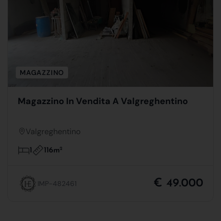
MAGAZZINO
Magazzino In Vendita A Valgreghentino
Valgreghentino
116m
2
1
€ 49.000
IMP-482461