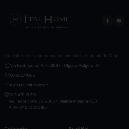
Specializzati nella compravendita immobiliare da più di 40 anni.
Via Fabbricone, 75 • 23887 • Olgiate Molgora LC
0399274065
olgiate@ital-home.it
OLGIATE 21 SRL
Via Fabbricone, 75, 23887, Olgiate Molgora (LC)
P.IVA: 04520200165
Categorie
Su di Noi