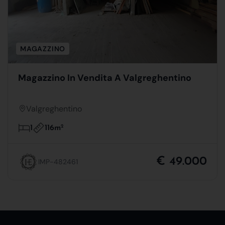
MAGAZZINO
Magazzino In Vendita A Valgreghentino
Valgreghentino
116m
2
1
€ 49.000
IMP-482461