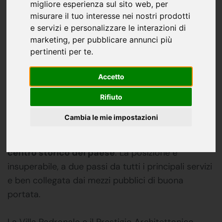
migliore esperienza sul sito web
,
per
misurare il tuo interesse nei nostri prodotti
e servizi e personalizzare le interazioni di
Descrizione
marketing
,
per pubblicare annunci più
pertinenti per te
.
Villa d'Epoca con Parco e Villa nel Cuore del
Centro Storico di Merate
Accetto
Presentiamo una proprietà di inestimabile valore
Rifiuto
storico e architettonico: un'
Elegante Villa
Cambia le mie impostazioni
d'Epoca
sorta tra il
XVIII e il XIX secolo
, situata in
posizione dominante nel
cuore pulsante del
centro storico del paese
. La posizione è
insuperabile, a due passi da tutti i principali servizi
e ben collegata dai mezzi pubblici di buona
portata.
La Villa Padronale e il Prestigio Architettonico