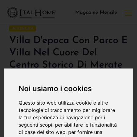
Magazine Mensile
IN VENDITA
Villa D'epoca Con Parco E
Villa Nel Cuore Del
Centro Storico Di Merate
Su Richiesta
Noi usiamo i cookies
PUNTI CHIAVE:
Questo sito web utilizza cookie e altre
tecnologie di tracciamento per migliorare
2
15 Camere
13 Bagni
1800 m
la tua esperienza di navigazione per i
POSIZIONE:
seguenti scopi:
per abilitare le funzionalità
di base del sito web
,
per fornire una
Via Sant'Ambrogio , Merate