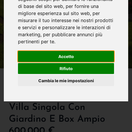
di base del sito web
,
per fornire una
migliore esperienza sul sito web
,
per
misurare il tuo interesse nei nostri prodotti
e servizi e personalizzare le interazioni di
marketing
,
per pubblicare annunci più
pertinenti per te
.
Accetto
Rifiuto
IN VENDITA
Cambia le mie impostazioni
Villa In Vendita A
Valgreghentino Spaziosa
Villa Singola Con
Giardino E Box Ampio
600.000 €