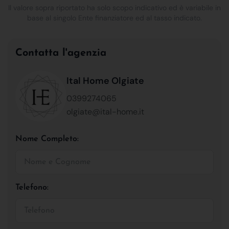
Il valore sopra riportato ha solo scopo indicativo ed è variabile in
base al singolo Ente finanziatore ed al tasso indicato.
Contatta l'agenzia
Ital Home Olgiate
0399274065
olgiate@ital-home.it
Nome Completo:
Telefono: