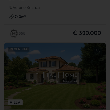
Verano Brianza
740m
2
€ 320.000
655
IN VENDITA
VILLA