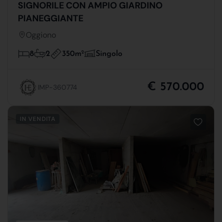
SIGNORILE CON AMPIO GIARDINO
PIANEGGIANTE
Oggiono
350m
2
8
2
Singolo
€ 570.000
IMP-360774
IN VENDITA