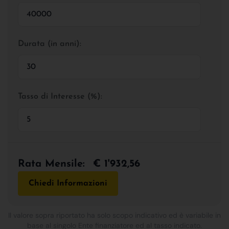
Durata (in anni):
Tasso di Interesse (%):
Rata Mensile:
€ 1'932,56
Chiedi Informazioni
Il valore sopra riportato ha solo scopo indicativo ed è variabile in
base al singolo Ente finanziatore ed al tasso indicato.