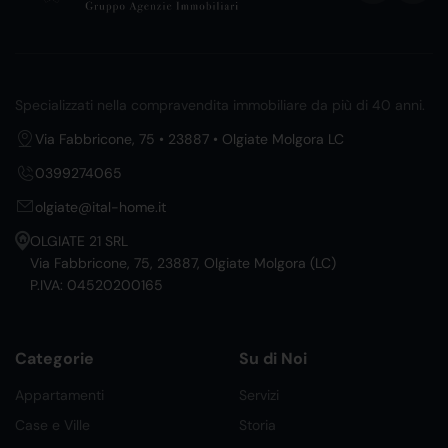
Specializzati nella compravendita immobiliare da più di 40 anni.
Via Fabbricone, 75 • 23887 • Olgiate Molgora LC
0399274065
olgiate@ital-home.it
OLGIATE 21 SRL
Via Fabbricone, 75, 23887, Olgiate Molgora (LC)
P.IVA: 04520200165
Categorie
Su di Noi
Appartamenti
Servizi
Case e Ville
Storia