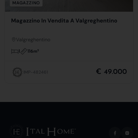
MAGAZZINO
Magazzino In Vendita A Valgreghentino
Valgreghentino
116m
2
1
€ 49.000
IMP-482461