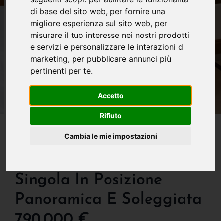
di base del sito web
,
per fornire una
migliore esperienza sul sito web
,
per
misurare il tuo interesse nei nostri prodotti
e servizi e personalizzare le interazioni di
marketing
,
per pubblicare annunci più
pertinenti per te
.
Accetto
Rifiuto
IN VENDITA
Cambia le mie impostazioni
Villa In Vendita A
Dolzago Splendida Villa
Singola In Posizione
Panoramica E Soleggiata
790.000 €