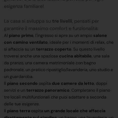
esigenza familiare!
La casa si sviluppa su
tre livelli
, pensati per
garantire il massimo comfort e funzionalità:
Al
piano primo
, l'ingresso si apre su un ampio
salone
con camino ventilato
, ideale per i momenti di relax, che
si affaccia su un
terrazzo coperto
. Su questo livello
troverai anche una spaziosa
cucina abitabile
, una sala
da pranzo, una camera matrimoniale con bagno
padronale, un pratico ripostiglio/lavanderia, uno studio e
un guardaroba.
Il
piano secondo
ospita
due camere da letto
, doppi
servizi e un
terrazzo panoramico
. Completano il piano
tre locali multifunzionali che puoi adattare a seconda
delle tue esigenze.
Il
piano terra
ospita
un grande locale che affaccia
direttamente sul giardino
, un bagno, una lavanderia, un