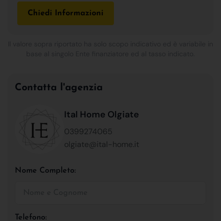
Chiedi Informazioni
Il valore sopra riportato ha solo scopo indicativo ed è variabile in
base al singolo Ente finanziatore ed al tasso indicato.
Contatta l'agenzia
Ital Home Olgiate
0399274065
olgiate@ital-home.it
Nome Completo:
Telefono: