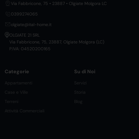
Via Fabbricone, 75 • 23887 • Olgiate Molgora LC
0399274065
olgiate@ital-home.it
OLGIATE 21 SRL
Via Fabbricone, 75, 23887, Olgiate Molgora (LC)
P.IVA: 04520200165
Categorie
Su di Noi
Appartamenti
Servizi
Case e Ville
Storia
Terreni
Blog
Attività Commerciali