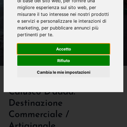
di base del sito web
,
per fornire una
migliore esperienza sul sito web
,
per
misurare il tuo interesse nei nostri prodotti
e servizi e personalizzare le interazioni di
marketing
,
per pubblicare annunci più
pertinenti per te
.
Accetto
Rifiuto
IN VENDITA
Cambia le mie impostazioni
Capannone In Vendita A
Calusco D'adda:
Destinazione
Commerciale /
Artigianale