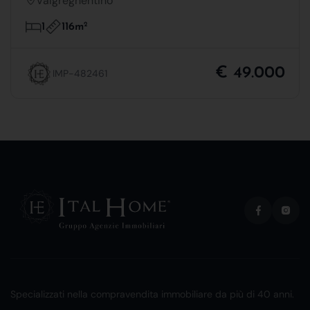
Valgreghentino
116m
2
1
€ 49.000
IMP-482461
Specializzati nella compravendita immobiliare da più di 40 anni.