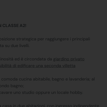
N CLASSE A2!
osizione strategica per raggiungere i principali
 su due livelli.
minosità ed è circondata da
giardino privato
ilità di edificare una seconda villetta
n comoda cucina abitabile, bagno e lavanderia; al
ondo bagno;
cavare uno studio oppure un locale hobby.
a casa in due abitazioni, con ingresso indipendente