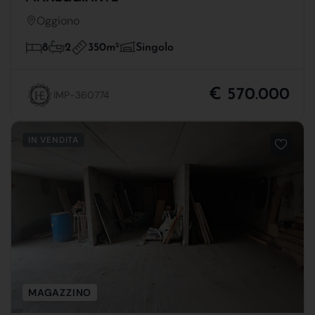
Oggiono
350m
2
8
2
Singolo
€ 570.000
IMP-360774
IN VENDITA
MAGAZZINO