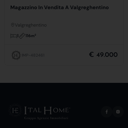
Magazzino In Vendita A Valgreghentino
Valgreghentino
116m
2
1
€ 49.000
IMP-482461