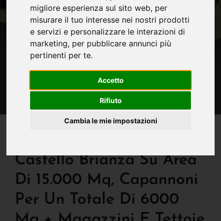
migliore esperienza sul sito web
,
per
misurare il tuo interesse nei nostri prodotti
e servizi e personalizzare le interazioni di
marketing
,
per pubblicare annunci più
pertinenti per te
.
Accetto
Rifiuto
Cambia le mie impostazioni
IN AFFITTO
Capannone In Affitto A
Castello Brianza Su Area
Di 15.000 Mq, Capannoni
Per Un Totale Di 6000
Mq + Magazzini E Tettoie